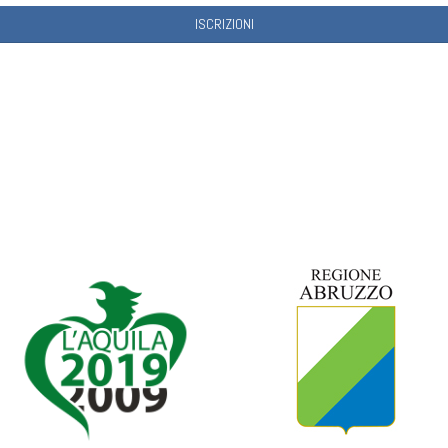
ISCRIZIONI
t News
LOC - ASD Atleticom
ZIONI APERTE