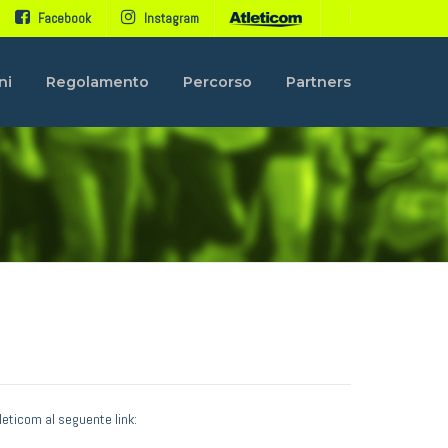
Facebook
Instagram
ni
Regolamento
Percorso
Partners
tleticom al seguente link: