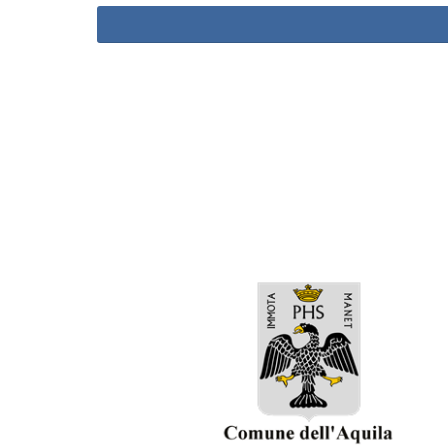
ASD Atleticom
Lates
Comitato Organizzatore
ISCRI
Via Santa Giusta, 10 - 67100 L’Aquila